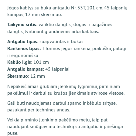
Jėgos kablys su buku antgaliu Nr. 53T, 101 cm, 45 laipsnių
kampas, 12 mm skersmuo.
Taikymo sritis:
variklio dangtis, stogas ir bagažinės
dangtis, tvirtinant grandinėmis arba kabliais.
Antgalio tipas:
suapvalintas ir bukas
Rankenos tipas:
T formos jėgos rankena, praktiška, patogi
ir ergonomiška
Kablio ilgis:
101 cm
Antgalio kampas:
45 laipsniai
Skersmuo:
12 mm
Nepakeičiamas grubiam įlenkimų lyginimui, pirminiam
pakėlimui ir darbui su krušos įlenkimais atvirose vietose.
Gali būti naudojamas darbui sparno ir kėbulo srityse,
pasukant per technines angas.
Veikia pirminio įlenkimo pakėlimo metu, taip pat
naudojant smūgiavimo techniką su antgaliu ir priešinga
puse.