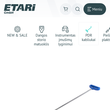
Meniu
NEW & SALE
Dangos
Instrumentas
PDR
Pie
storio
įmušimų
kabliukai
plakt
matuoklis
lyginimui