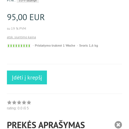
Pr.Nr.:
53-T-Stumpf
95,00 EUR
su 19 % PVM
atsk. siuntimo kaina
Sofort
Pristatymo trukmė 1 Woche
Svoris 1,6 kg
versandfähig,
ausreichende
Stückzahl
Įdėti į krepšį
rating:
0.0
iš 5
PREKĖS APRAŠYMAS