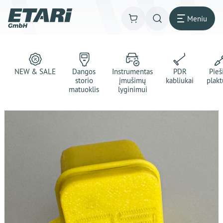
Meniu
NEW & SALE
Dangos
Instrumentas
PDR
Pie
storio
įmušimų
kabliukai
plakt
matuoklis
lyginimui