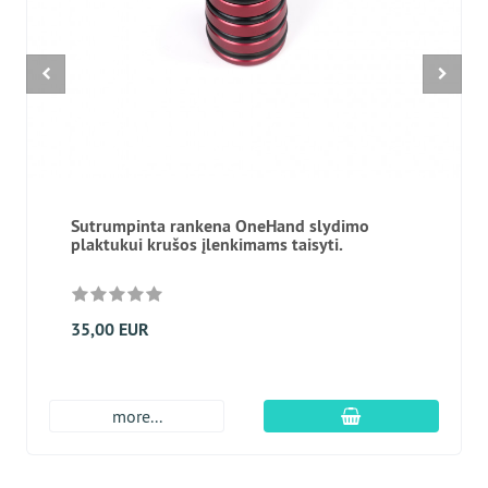
Sutrumpinta rankena OneHand slydimo
plaktukui krušos įlenkimams taisyti.
35,00 EUR
Įdėti į krepšį
more...