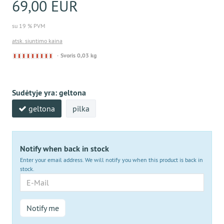
69,00 EUR
su 19 % PVM
atsk. siuntimo kaina
Derzeit
Svoris 0,03 kg
nicht
lieferbar
Sudėtyje yra:
geltona
geltona
pilka
Notify when back in stock
Enter your email address. We will notify you when this product is back in
stock.
E-
Mail
Notify me