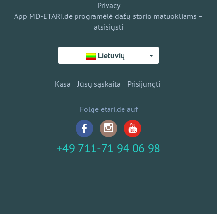
Privacy
App MD-ETARI.de programėlė dažų storio matuokliams –
atsisiųsti
Lietuvių
Kasa
Jūsų sąskaita
Prisijungti
Folge etari.de auf
+49 711-71 94 06 98