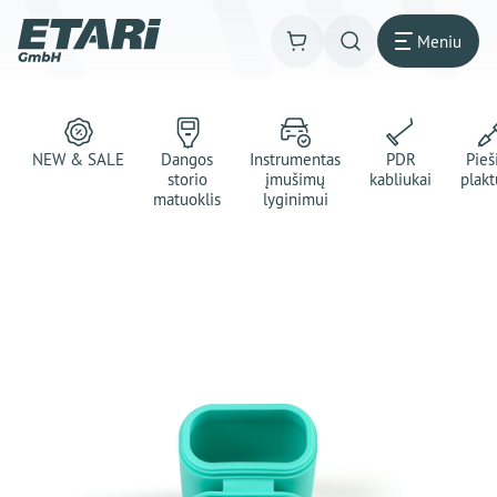
Meniu
NEW & SALE
Dangos
Instrumentas
PDR
Pie
storio
įmušimų
kabliukai
plakt
matuoklis
lyginimui