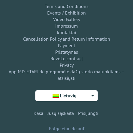
Terms and Conditions
Events / Exhibition
Video Gallery
Impressum
kontaktai
Cancellation Policy and Return Information
Payment
Pristatymas
Revoke contract
Privacy
App MD-ETARI.de programėlė dažų storio matuokliams –
atsisiųsti
Lietuvių
Kasa
Jūsų sąskaita
Prisijungti
Folge etari.de auf