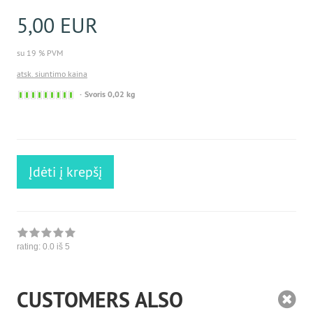
5,00 EUR
su 19 % PVM
atsk. siuntimo kaina
Sofort
Svoris 0,02 kg
versandfähig,
ausreichende
Stückzahl
Įdėti į krepšį
rating:
0.0
iš 5
CUSTOMERS ALSO