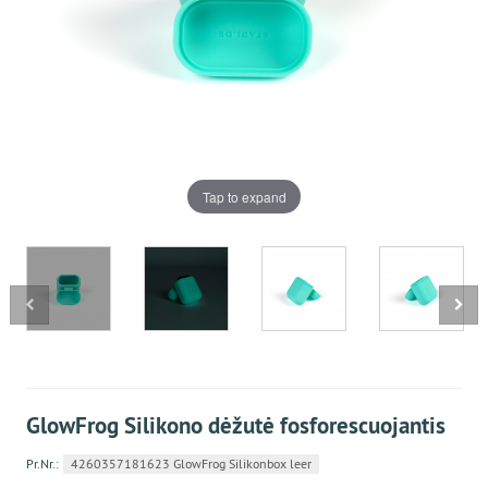
Tap to expand
GlowFrog Silikono dėžutė fosforescuojantis
Pr.Nr.:
4260357181623 GlowFrog Silikonbox leer