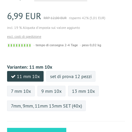
6,99 EUR
RRP 12,00 EUR
risparmi 42% (5,01 EUR)
incl. 19 % Aliquota d'imposta sul valore aggiunto
escl. costi di spedizione
Sofort
tempo di consegna 2-4 Tage
peso 0,02 kg
versandfähig,
ausreichende
Stückzahl
Varianten:
11 mm 10x
11 mm 10x
set di prova 12 pezzi
7 mm 10x
9 mm 10x
13 mm 10x
7mm, 9mm, 11mm 13mm SET (40x)