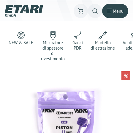
Menu
NEW & SALE
Misuratore
Ganci
Martello
Adatt
di spessore
PDR
di estrazione
ade
di
rivestimento
%