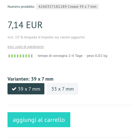
Numero prodotto:
4260357181289 Crease 39 x 7 mm
7,14 EUR
incl. 19 % Aliquota d'imposta sul valore aggiunto
escl. costi di spedizione
Sofort
tempo di consegna 2-4 Tage
peso 0,02 kg
versandfähig,
ausreichende
Stückzahl
Varianten:
39 x 7 mm
39 x 7 mm
33 x 7 mm
aggiungi al carrello