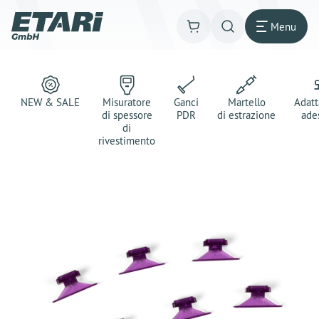
Menu
NEW & SALE
Misuratore
Ganci
Martello
Adatt
di spessore
PDR
di estrazione
ade
di
rivestimento