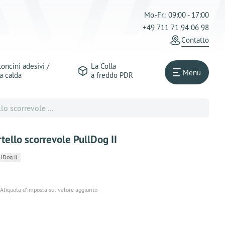
Mo.-Fr.: 09:00 - 17:00
+49 711 71 94 06 98
Сontatto
oncini adesivi /
La Colla
Menu
a calda
a freddo PDR
lo scorrevole ...
tello scorrevole PullDog II
Dog II
 Aliquota d'imposta sul valore aggiunto