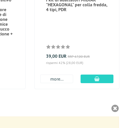
"HEXAGONAL" per colla fredda,
sore
4 tipi, PDR
e di
ione
nice
tucco
zione +
39,00 EUR
RRP 67,00 EUR
risparmi 42% (28,00 EUR)
aggiungi al car
more...