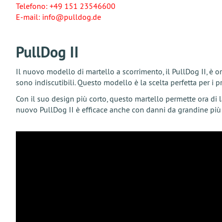
Telefono: +49 151 23546600
E-mail: info@pulldog.de
PullDog II
Il nuovo modello di martello a scorrimento, il PullDog II, è 
sono indiscutibili. Questo modello è la scelta perfetta per i 
Con il suo design più corto, questo martello permette ora di l
nuovo PullDog II è efficace anche con danni da grandine più g