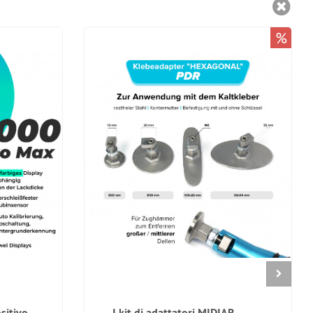
%
sitivo
I kit di adattatori MIDIAR