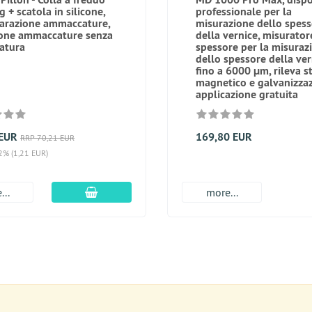
 + scatola in silicone,
professionale per la
parazione ammaccature,
misurazione dello spes
one ammaccature senza
della vernice, misurator
iatura
spessore per la misuraz
dello spessore della ver
fino a 6000 μm, rileva s
magnetico e galvanizza
applicazione gratuita
 EUR
169,80 EUR
RRP 70,21 EUR
 2% (1,21 EUR)
aggiungi al carrello
...
more...