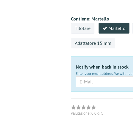
nicht
lieferbar
Contiene:
Martello
Titolare
Martello
Adattatore 15 mm
Notify when back in stock
Enter your email address. We will noti
E-
Mail
valutazione:
0.0
di 5