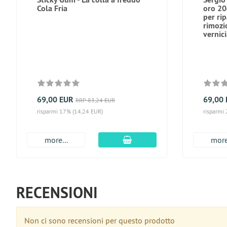
Cola Fria
oro 20g
per ri
rimozi
vernic
69,00 EUR
69,00
RRP 83,24 EUR
risparmi 17% (14,24 EUR)
risparmi
aggiungi al carrello
more...
more
RECENSIONI
Non ci sono recensioni per questo prodotto