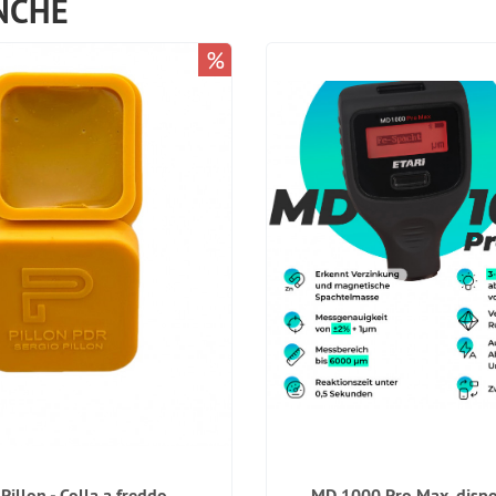
NCHE
%
Pillon - Colla a freddo
MD 1000 Pro Max, dispo