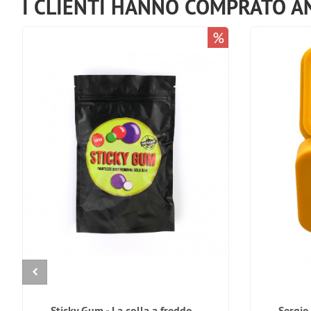
I CLIENTI HANNO COMPRATO A
%
Sticky Gum - La colla a freddo
Sergio 