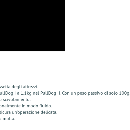
etta degli attrezzi.
llDog I a 1,1kg nel PullDog II. Con un peso passivo di solo 100g,
o scivolamento.
zionalmente in modo fluido.
icura un'operazione delicata.
a molla.