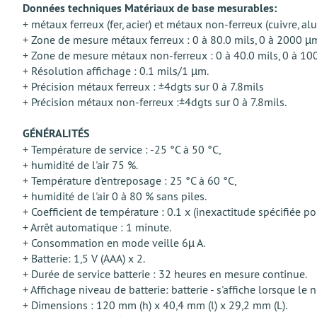
Données techniques Matériaux de base mesurables:
+ métaux ferreux (fer, acier) et métaux non-ferreux (cuivre, alu
+ Zone de mesure métaux ferreux : 0 à 80.0 mils, 0 à 2000 µ
+ Zone de mesure métaux non-ferreux : 0 à 40.0 mils, 0 à 10
+ Résolution affichage : 0.1 mils/1 µm.
+ Précision métaux ferreux : ±4dgts sur 0 à 7.8mils
+ Précision métaux non-ferreux :±4dgts sur 0 à 7.8mils.
GÉNÉRALITÉS
+ Température de service : -25 °C à 50 °C,
+ humidité de l'air 75 %.
+ Température d'entreposage : 25 °C à 60 °C,
+ humidité de l'air 0 à 80 % sans piles.
+ Coefficient de température : 0.1 x (inexactitude spécifiée po
+ Arrêt automatique : 1 minute.
+ Consommation en mode veille 6µ A.
+ Batterie: 1,5 V (AAA) x 2.
+ Durée de service batterie : 32 heures en mesure continue.
+ Affichage niveau de batterie: batterie - s'affiche lorsque le 
+ Dimensions : 120 mm (h) x 40,4 mm (l) x 29,2 mm (L).