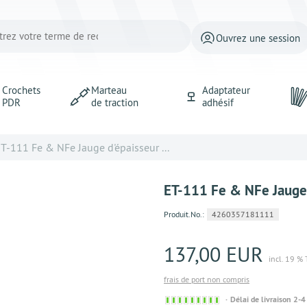
Ouvrez une session
Crochets
Marteau
Adaptateur
PDR
de traction
adhésif
T-111 Fe & NFe Jauge d'épaisseur ...
ET-111 Fe & NFe Jauge 
Produit.No.:
4260357181111
137,00 EUR
incl. 19 %
frais de port non compris
Sofort
Délai de livraison 2-4