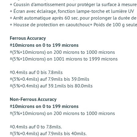
+ Coussin d'amortissement pour protéger la surface à mesure
+ Écran avec éclairage, fonction lampe-torche et lumière UV
+ Arrêt automatique après 60 sec. pour prolonger la durée de 
+ Housse de protection en caoutchouc+ Poids de 100 g seulem
Ferrous Accuracy
±10microns on 0 to 199 microns
±(3%+10microns) on 200 microns to 1000 microns
±(5%+10microns) on 1001 microns to 1999 microns
±0.4mils auf 0 bis 7.8mils
±(3%+0.4mils) auf 7.9mils bis 39.0mils
±(5%+0.4mils) auf 39.1mils bis 80.0mils
Non-Ferrous Accuracy
±10microns on 0 to 199 microns
±(3%+10microns) on 200 microns to 1000 microns
±0.4mils auf 0 to 7.8mils.
±(3%+0.4mils) auf 7.9mils bis 40mils.