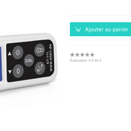
versandfähig,
ausreichende
Stückzahl
Ajouter au panier
Évaluation:
0.0
de 5