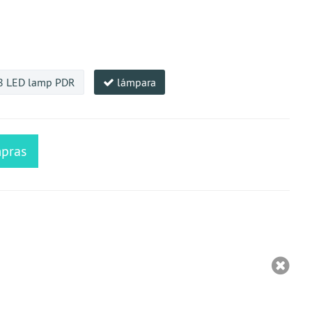
78 LED lamp PDR
lámpara
mpras