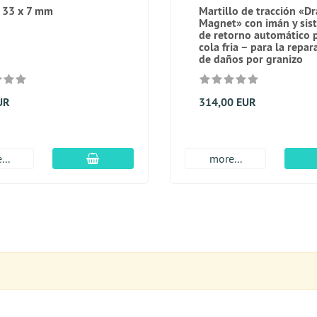
 33 x 7 mm
Martillo de tracción «D
Magnet» con imán y sis
de retorno automático 
cola fria – para la repar
de daños por granizo
UR
314,00 EUR
En el carro de compras
...
more...