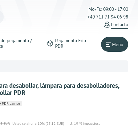
Mo.-Fr.: 09:00 - 17:00
+49 711 71 94 06 98
Contacto
s de pegamento /
Pegamento Frio
Menú
te
PDR
a desabollar, lámpara para desabolladores,
ollar PDR
 PDR Lampe
23 EUR
Usted se ahorra 10% (25,12 EUR)
incl. 19 % impuestost