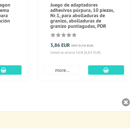
ragon
Juego de adaptadores
tema
adhesivos púrpura, 10 piezas,
para
Nr.1, para abolladuras de
ación
granizo, abolladuras de
granizo puntiagudas, PDR
3,86 EUR
RRP 8,70 EUR
Usted se ahorra 56% (4,84 EUR)
En el carro de compras
En el carro de
more...