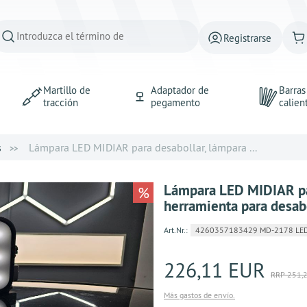
Registrarse
Martillo de
Adaptador de
Barra
tracción
pegamento
calien
s
Lámpara LED MIDIAR para desabollar, lámpara ...
Lámpara LED MIDIAR par
%
herramienta para desab
Art.Nr.:
4260357183429 MD-2178 LED
226,11 EUR
RRP 251,
Más gastos de envío.