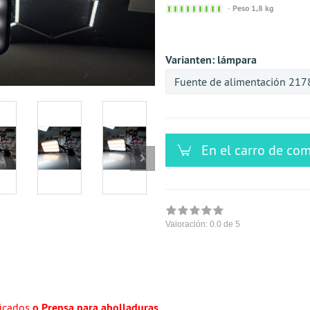
Sofort
Peso 1,8 kg
versandfähig,
ausreichende
Stückzahl
Varianten:
lámpara
Fuente de alimentación 21
En el carro de co
Valoración:
0.0
de 5
ficados
o Prensa para abolladuras.