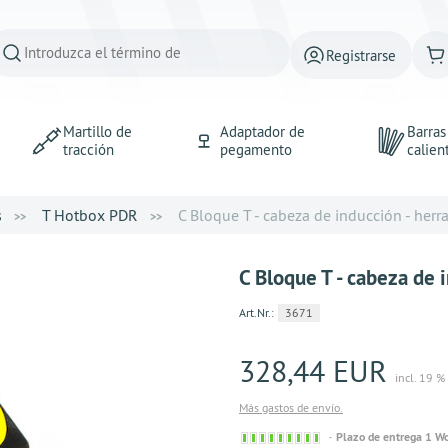
Registrarse
Martillo de
Adaptador de
Barra
tracción
pegamento
calien
s
T Hotbox PDR
C Bloque T - cabeza de inducción - herra
C Bloque T - cabeza de 
Art.Nr.:
3671
328,44 EUR
incl. 19 %
Más gastos de envío.
Sofort
Plazo de entrega 1 W