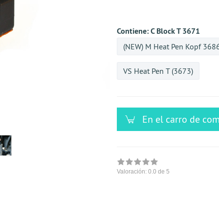
versandfähig,
ausreichende
Stückzahl
Contiene:
C Block T 3671
(NEW) M Heat Pen Kopf 368
VS Heat Pen T (3673)
En el carro de co
Valoración:
0.0
de 5