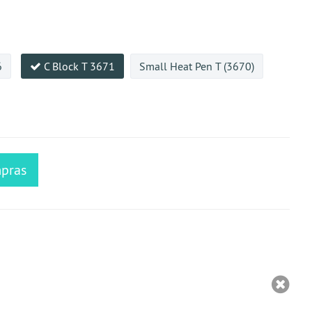
6
C Block T 3671
Small Heat Pen T (3670)
mpras