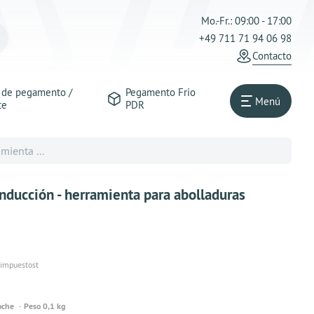
Mo.-Fr.: 09:00 - 17:00
+49 711 71 94 06 98
Contacto
s de pegamento /
Pegamento Frio
Menú
te
PDR
mienta ...
inducción - herramienta para abolladuras
 impuestost
oche
Peso 0,1 kg