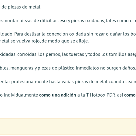
 de piezas de metal.
ontar piezas de difícil acceso y piezas oxidadas, tales como el 
dado. Para deslisar la conexcion oxidada sin rozar o dañar los bo
etal se vuelva rojo, de modo que se afloje.
xidadas, corroídas, los pernos, las tuercas y todos los tornillos a
ables, mangueras y piezas de plástico inmediatos no surgen daños.
alentar profesionalmente hasta varias piezas de metal cuando sea n
to individualmente
como una adición
a la T Hotbox PDR, así
como