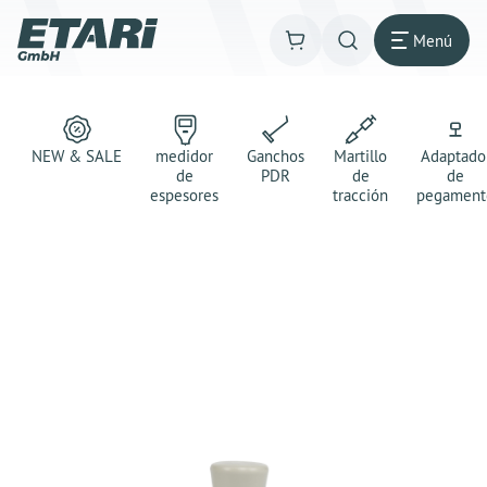
Menú
NEW & SALE
medidor
Ganchos
Martillo
Adaptado
de
PDR
de
de
espesores
tracción
pegament