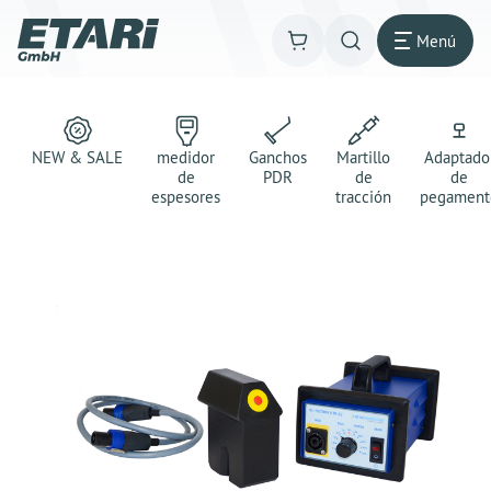
Menú
NEW & SALE
medidor
Ganchos
Martillo
Adaptado
de
PDR
de
de
espesores
tracción
pegament