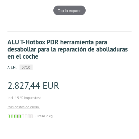
Tap to expand
ALU T-Hotbox PDR herramienta para
desabollar para la reparación de abolladuras
en el coche
Art.Nr.:
3710
2.827,44 EUR
incl. 19 % impuestost
Más gastos de envío.
Derzeit nicht lieferbar. Ware bereits nachbestellt
Peso 7 kg