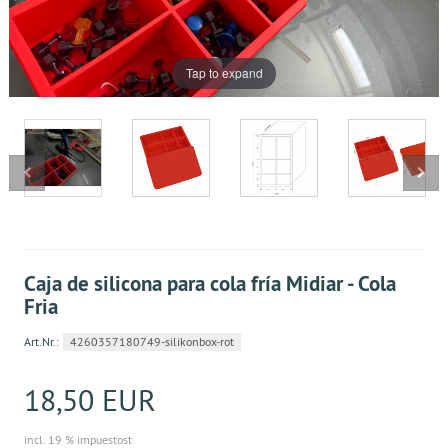
Tap to expand
Caja de silicona para cola fría Midiar - Cola
Fria
Art.Nr.:
4260357180749-silikonbox-rot
18,50 EUR
incl. 19 % impuestost