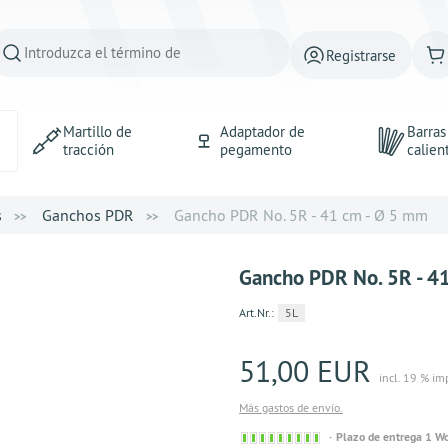
Registrarse
Martillo de
Adaptador de
Barra
tracción
pegamento
calien
s
Ganchos PDR
Gancho PDR No. 5R - 41 cm - Ø 5 mm
Gancho PDR No. 5R - 4
Art.Nr.:
5L
51,00 EUR
incl. 19 % im
Más gastos de envío.
Sofort
Plazo de entrega 1 W