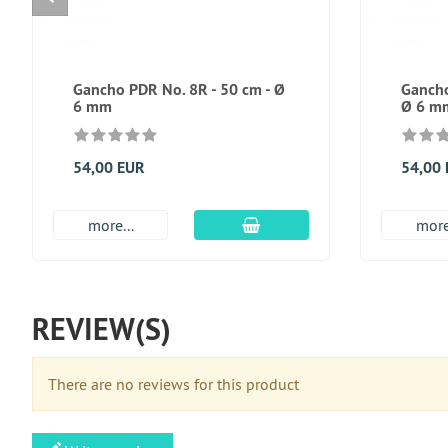
Gancho PDR No. 8R - 50 cm - Ø
Gancho
6 mm
Ø 6 m
54,00 EUR
54,00
En el carro de compras
more...
more
REVIEW(S)
There are no reviews for this product