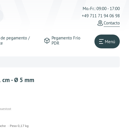
Mo.-Fr.: 09:00 - 17:00
+49 711 71 94 06 98
Contacto
s de pegamento /
Pegamento Frio
Menú
te
PDR
1 cm - Ø 5 mm
puestost
oche
Peso 0,17 kg