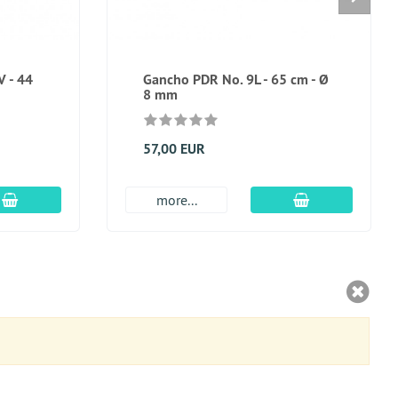
 - 44
Gancho PDR No. 9L - 65 cm - Ø
8 mm
57,00 EUR
En el carro de compras
En el carro de
more...