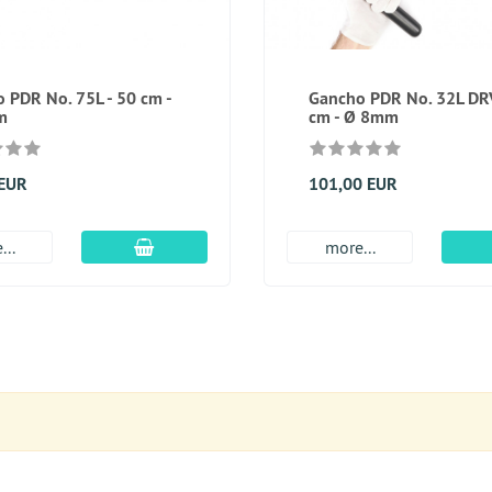
 PDR No. 75L - 50 cm -
Gancho PDR No. 32L DRV
m
cm - Ø 8mm
 EUR
101,00 EUR
En el carro de compras
...
more...