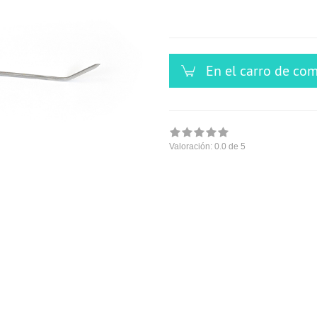
versandfähig,
ausreichende
Stückzahl
En el carro de co
Valoración:
0.0
de 5