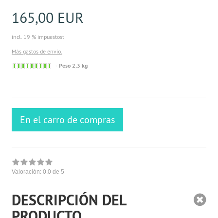
165,00 EUR
incl. 19 % impuestost
Más gastos de envío.
Sofort
Peso 2,3 kg
versandfähig,
ausreichende
Stückzahl
En el carro de compras
Valoración:
0.0
de 5
DESCRIPCIÓN DEL
PRODUCTO