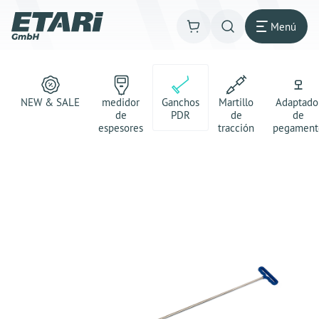
Menú
NEW & SALE
medidor
Ganchos
Martillo
Adaptado
de
PDR
de
de
espesores
tracción
pegament