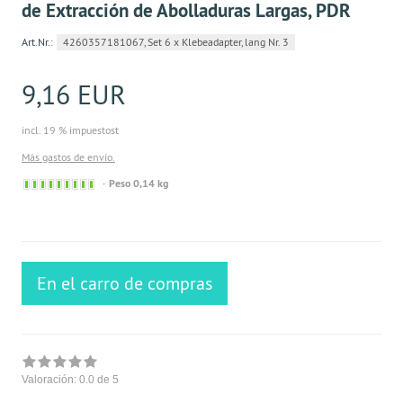
de Extracción de Abolladuras Largas, PDR
Art.Nr.:
4260357181067, Set 6 x Klebeadapter, lang Nr. 3
9,16 EUR
incl. 19 % impuestost
Más gastos de envío.
Sofort
Peso 0,14 kg
versandfähig,
ausreichende
Stückzahl
En el carro de compras
Valoración:
0.0
de 5