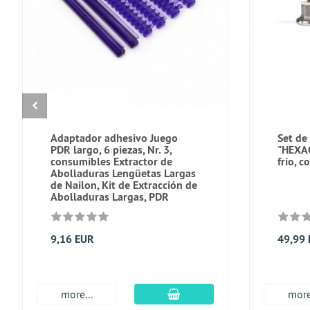
Adaptador adhesivo Juego
Set de
PDR largo, 6 piezas, Nr. 3,
"HEXA
consumibles Extractor de
frío, c
Abolladuras Lengüetas Largas
de Nailon, Kit de Extracción de
Abolladuras Largas, PDR
9,16 EUR
49,99
En el carro de compras
more...
more