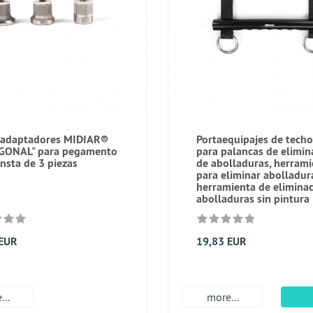
 adaptadores MIDIAR®
Portaequipajes de tech
GONAL" para pegamento
para palancas de elimin
onsta de 3 piezas
de abolladuras, herrami
para eliminar abolladur
herramienta de elimina
abolladuras sin pintura
 EUR
19,83 EUR
...
more...