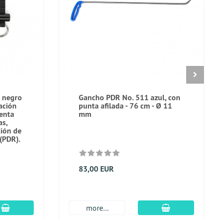
o negro
Gancho PDR No. 511 azul, con
ación
punta afilada - 76 cm - Ø 11
enta
mm
as,
ción de
 (PDR).
83,00 EUR
En el carro de compras
En el carro de
more...