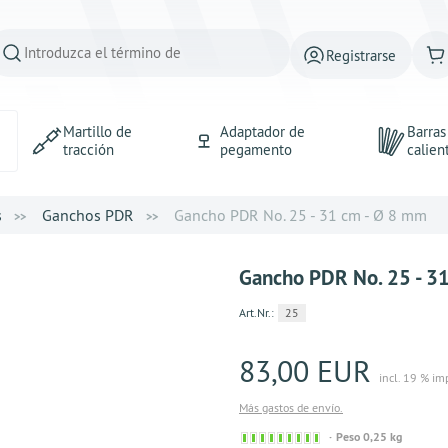
Registrarse
Martillo de
Adaptador de
Barra
tracción
pegamento
calien
s
Ganchos PDR
Gancho PDR No. 25 - 31 cm - Ø 8 mm
Gancho PDR No. 25 - 3
Art.Nr.:
25
83,00 EUR
incl. 19 % im
Más gastos de envío.
Sofort
Peso 0,25 kg