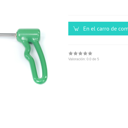
versandfähig,
ausreichende
Stückzahl
En el carro de co
Valoración:
0.0
de 5