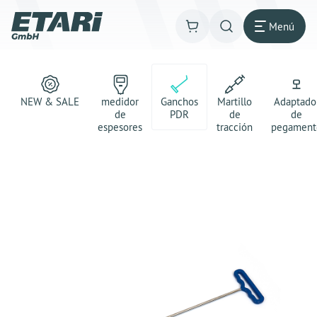
Menú
NEW & SALE
medidor
Ganchos
Martillo
Adaptado
de
PDR
de
de
espesores
tracción
pegament