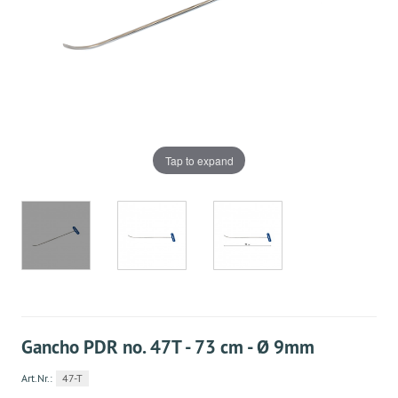
Tap to expand
Gancho PDR no. 47Т - 73 cm - Ø 9mm
Art.Nr.:
47-T