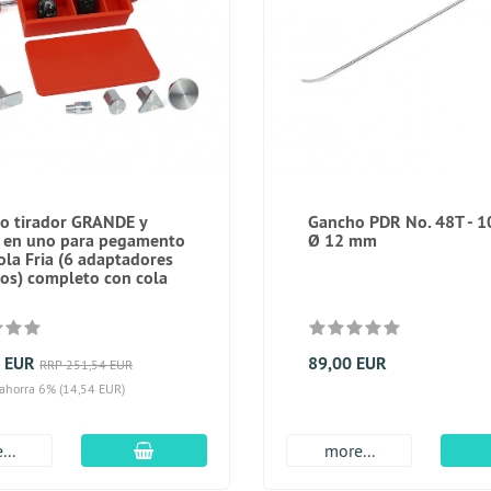
lo tirador GRANDE y
Gancho PDR No. 48T - 1
 en uno para pegamento
Ø 12 mm
Cola Fria (6 adaptadores
dos) completo con cola
0 EUR
89,00 EUR
RRP 251,54 EUR
 ahorra 6% (14,54 EUR)
En el carro de compras
...
more...