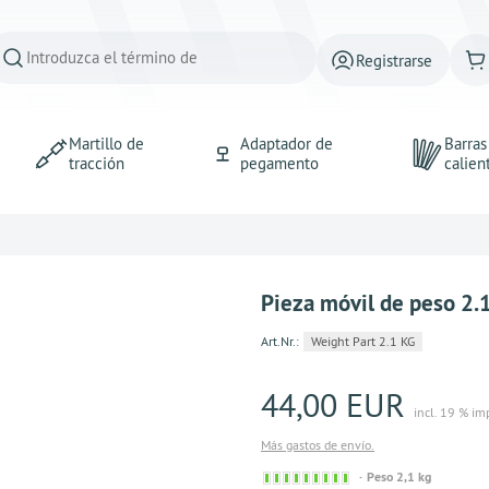
Registrarse
Martillo de
Adaptador de
Barra
tracción
pegamento
calien
Pieza móvil de peso 2.
Art.Nr.:
Weight Part 2.1 KG
44,00 EUR
incl. 19 % im
Más gastos de envío.
Sofort
Peso 2,1 kg