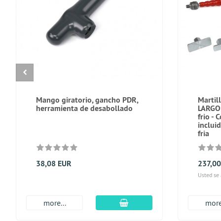
Mango giratorio, gancho PDR,
Martil
herramienta de desabollado
LARGO
frio - 
inclui
fria
38,08 EUR
237,0
Usted se
En el carro de compras
more...
more