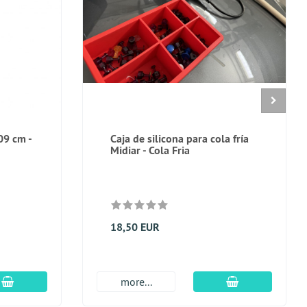
09 cm -
Caja de silicona para cola fría
Midiar - Cola Fria
18,50 EUR
En el carro de compras
En el carro de
more...