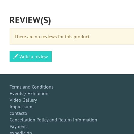
REVIEW(S)
There are no reviews for this product
Write a review
Terms and Conditions
Events / Exhibition
Video Gallery
Impressum
contacto
Cancellation Policy and Return Information
Payment
expedición