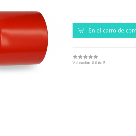
versandfähig,
ausreichende
Stückzahl
En el carro de co
Valoración:
0.0
de 5