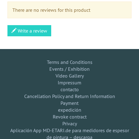
There are no reviews for this product
Write a review
Terms and Conditions
Events / Exhibition
Video Gallery
Impressum
contacto
Cancellation Policy and Return Information
Payment
expedición
Revoke contract
Privacy
Aplicación App MD-ETARI.de para medidores de espesor
de pintura – descarga