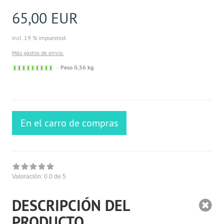
65,00 EUR
incl. 19 % impuestost
Más gastos de envío.
Sofort
Peso 0,56 kg
versandfähig,
ausreichende
Stückzahl
En el carro de compras
Valoración:
0.0
de 5
DESCRIPCIÓN DEL
PRODUCTO