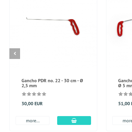
Gancho PDR no. 22 - 30 cm - Ø
Gancho
2,5 mm
Ø 5 m
30,00 EUR
51,00
En el carro de compras
more...
more