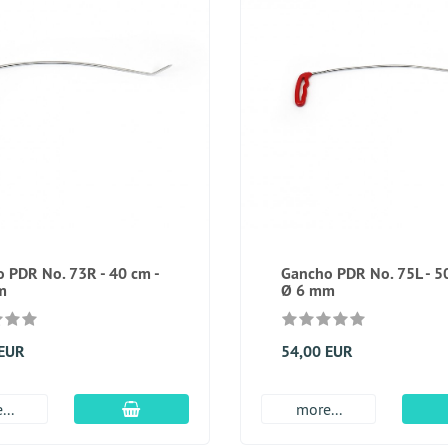
 PDR No. 73R - 40 cm -
Gancho PDR No. 75L - 50
m
Ø 6 mm
 EUR
54,00 EUR
En el carro de compras
...
more...