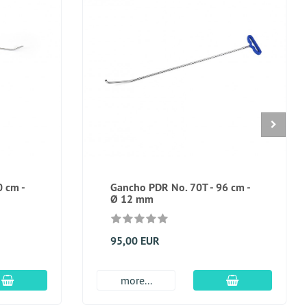
 cm -
Gancho PDR No. 70T - 96 cm -
Ø 12 mm
95,00 EUR
En el carro de compras
En el carro de
more...