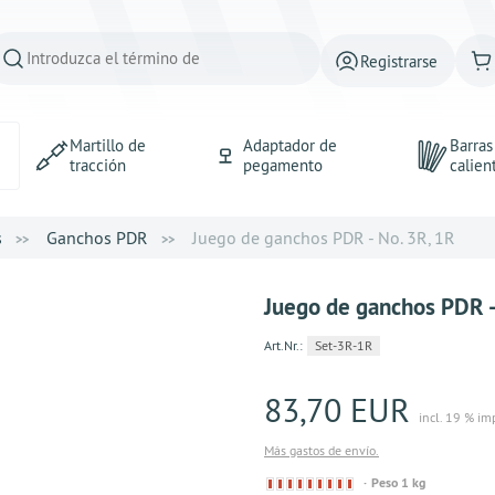
Registrarse
Martillo de
Adaptador de
Barra
tracción
pegamento
calien
s
Ganchos PDR
Juego de ganchos PDR - No. 3R, 1R
Juego de ganchos PDR -
Art.Nr.:
Set-3R-1R
83,70 EUR
incl. 19 % im
Más gastos de envío.
Derzeit
Peso 1 kg