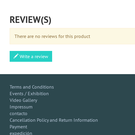
REVIEW(S)
There are no reviews for this product
Write a review
Terms and Conditions
Events / Exhibition
Video Gallery
Impressum
contacto
Cancellation Policy and Return Information
Payment
expedición