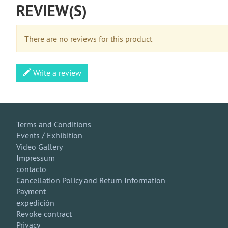
REVIEW(S)
There are no reviews for this product
Write a review
Terms and Conditions
Events / Exhibition
Video Gallery
Impressum
contacto
Cancellation Policy and Return Information
Payment
expedición
Revoke contract
Privacy