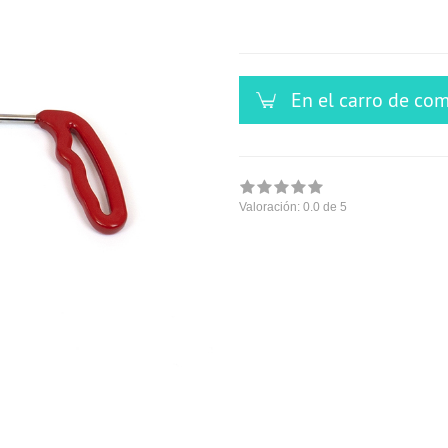
versandfähig,
ausreichende
Stückzahl
En el carro de co
Valoración:
0.0
de 5