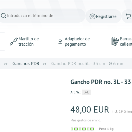
Registrarse
Martillo de
Adaptador de
Barra
tracción
pegamento
calien
s
Ganchos PDR
Gancho PDR no. 3L - 33 cm - Ø 6 mm
Gancho PDR no. 3L - 33
Art.Nr.:
3-L
48,00 EUR
incl. 19 % im
Más gastos de envío.
Sofort
Peso 1 kg