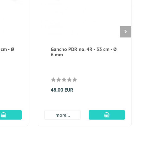
 cm - Ø
Gancho PDR no. 4R - 33 cm - Ø
6 mm
48,00 EUR
En el carro de compras
En el carro de
more...