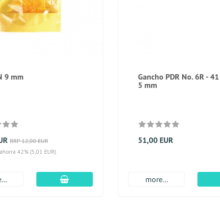
N 9 mm
Gancho PDR No. 6R - 41
5 mm
EUR
51,00 EUR
RRP 12,00 EUR
 ahorra 42% (5,01 EUR)
En el carro de compras
...
more...