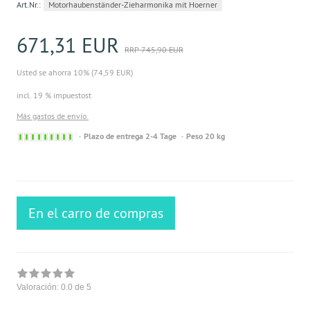
Art.Nr.:
Motorhaubenständer-Zieharmonika mit Hoerner
671,31 EUR
RRP 745,90 EUR
Usted se ahorra 10% (74,59 EUR)
incl. 19 % impuestost
Más gastos de envío.
Sofort
Plazo de entrega 2-4 Tage
Peso 20 kg
versandfähig,
ausreichende
Stückzahl
En el carro de compras
Valoración:
0.0
de 5