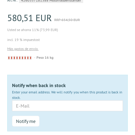
Art.Nr.:
4260357181388 Motorhaubenständer
580,51 EUR
RRP 654,50 EUR
Usted se ahorra 11% (73,99 EUR)
incl. 19 % impuestost
Más gastos de envío.
Derzeit
Peso 16 kg
nicht
lieferbar
Notify when back in stock
Enter your email address. We will notify you when this product is back in
stock.
E-
Mail
Notify me