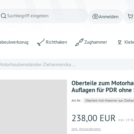
Anmelden
sbeulwerkzeug
Richthaken
Zughammer
Kleb
Motorhaubenständer-Zieharmonika ...
Oberteile zum Motorha
Auflagen für PDR ohne
Art.Nr.:
Oberteil-mit-Hoerner-zur-Zieh
238,00 EUR
inkl. 19 %
zzgl. Versandkosten