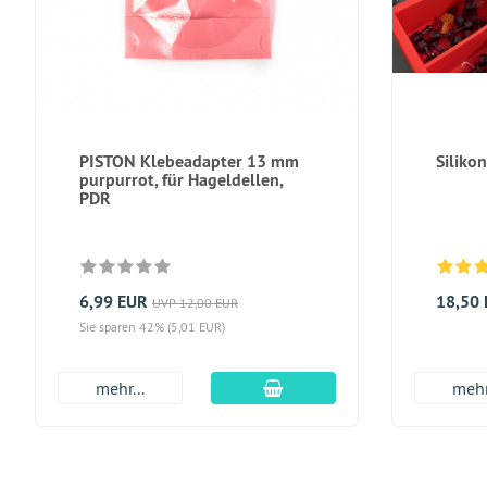
PISTON Klebeadapter 13 mm
Siliko
purpurrot, für Hageldellen,
PDR
6,99 EUR
18,50
UVP 12,00 EUR
Sie sparen 42% (5,01 EUR)
In den Warenkorb
mehr...
mehr