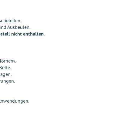
rieteilen.
 und Ausbeulen.
stell nicht enthalten
.
Hörnern.
Kette.
lagen.
rungen.
 Anwendungen.