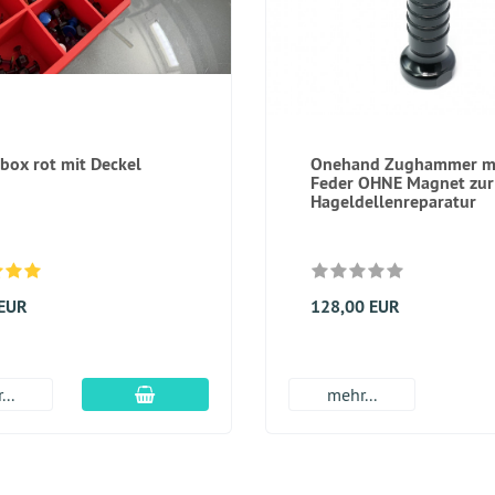
nbox rot mit Deckel
Onehand Zughammer m
Feder OHNE Magnet zur
Hageldellenreparatur
 EUR
128,00 EUR
In den Warenkorb
...
mehr...