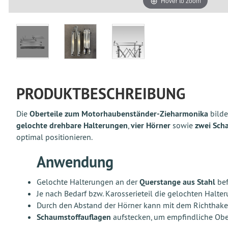
Hover to zoom
PRODUKTBESCHREIBUNG
Die
Oberteile zum Motorhaubenständer-Zieharmonika
bilde
gelochte drehbare Halterungen
,
vier Hörner
sowie
zwei Sch
optimal positionieren.
Anwendung
Gelochte Halterungen an der
Querstange aus Stahl
bef
Je nach Bedarf bzw. Karosserieteil die gelochten Halt
Durch den Abstand der Hörner kann mit dem Richthake
Schaumstoffauflagen
aufstecken, um empfindliche Obe