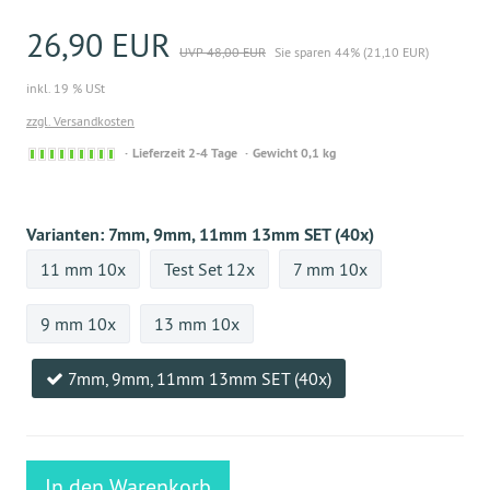
26,90 EUR
UVP 48,00 EUR
Sie sparen 44% (21,10 EUR)
inkl. 19 % USt
zzgl. Versandkosten
Sofort
Lieferzeit 2-4 Tage
Gewicht 0,1 kg
versandfähig,
ausreichende
Stückzahl
Varianten:
7mm, 9mm, 11mm 13mm SET (40x)
11 mm 10x
Test Set 12x
7 mm 10x
9 mm 10x
13 mm 10x
7mm, 9mm, 11mm 13mm SET (40x)
In den Warenkorb