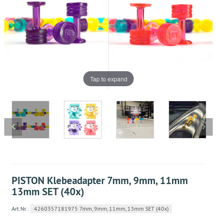
Tap to expand
PISTON Klebeadapter 7mm, 9mm, 11mm
13mm SET (40x)
Art.Nr.:
4260357181975 7mm, 9mm, 11mm, 13mm SET (40x)