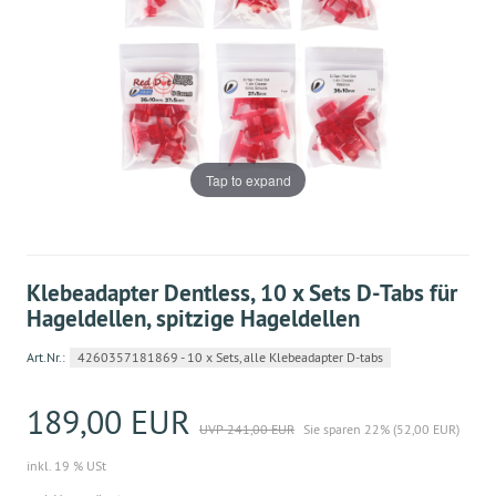
Tap to expand
Klebeadapter Dentless, 10 x Sets D-Tabs für
Hageldellen, spitzige Hageldellen
Art.Nr.:
4260357181869 - 10 x Sets, alle Klebeadapter D-tabs
189,00 EUR
UVP 241,00 EUR
Sie sparen 22% (52,00 EUR)
inkl. 19 % USt