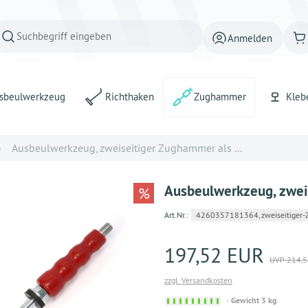
Anmelden
sbeulwerkzeug
Richthaken
Zughammer
Kleb
Ausbeulwerkzeug, zweiseitiger Zughammer als ...
Ausbeulwerkzeug, zwei
%
Art.Nr.:
4260357181364, zweiseitiger-
197,52 EUR
UVP 214,5
zzgl. Versandkosten
Sofort
Gewicht 3 kg