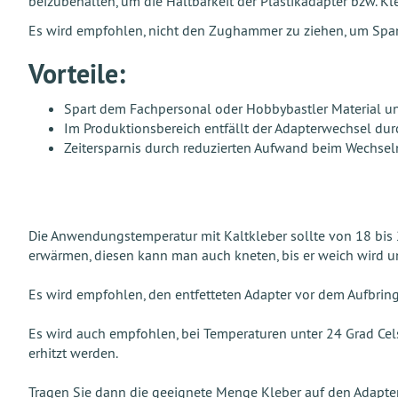
beizubehalten, um die Haltbarkeit der Plastikadapter bzw. K
Es wird empfohlen, nicht den Zughammer zu ziehen, um Spa
Vorteile:
Spart dem Fachpersonal oder Hobbybastler Material und
Im Produktionsbereich entfällt der Adapterwechsel du
Zeitersparnis durch reduzierten Aufwand beim Wechsel
Die Anwendungstemperatur mit Kaltkleber sollte von 18 bis 
erwärmen, diesen kann man auch kneten, bis er weich wird un
Es wird empfohlen, den entfetteten Adapter vor dem Aufbrin
Es wird auch empfohlen, bei Temperaturen unter 24 Grad Cel
erhitzt werden.
Tragen Sie dann die geeignete Menge Kleber auf den Adapter 