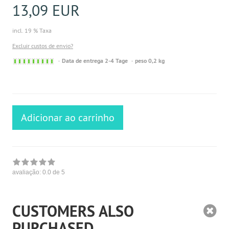
13,09 EUR
incl. 19 % Taxa
Excluir custos de envio?
Sofort
Data de entrega 2-4 Tage
peso 0,2 kg
versandfähig,
ausreichende
Stückzahl
Adicionar ao carrinho
avaliação:
0.0
de 5
CUSTOMERS ALSO
PURCHASED