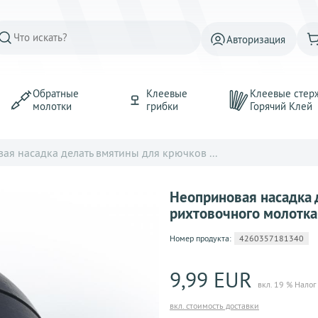
Авторизация
Обратные
Клеевые
Клеевые стер
молотки
грибки
Горячий Kлей
ая насадка делать вмятины для крючков ...
Неоприновая насадка 
рихтовочного молотка
Номер продукта:
4260357181340
9,99 EUR
вкл. 19 % Налог
вкл. стоимость доставки