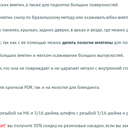
ских вмятин, а также для поднятия больших поверхностей.
мятин снизу по бразильскому методу или осаживать юбки вмят
панелях, крыльях, задних дверях, в арках и везде, где можно 
R
, так как с ее помощью можно
делать пологие вмятины
для по
больших вмятин и мягком осаживании больших выпуклостей.
, что она не повреждает и не царапает металл с внутренней с
для крючков PDR, так и на молотке для блендинга.
резьбой на М6 и 5/16 дюйма, штифта с резьбой 5/16 дюйма и 
att
" вы получите 30% скидку на резиновые насадки, если вы за