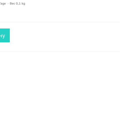
Tage
Вес 0,1 kg
ну