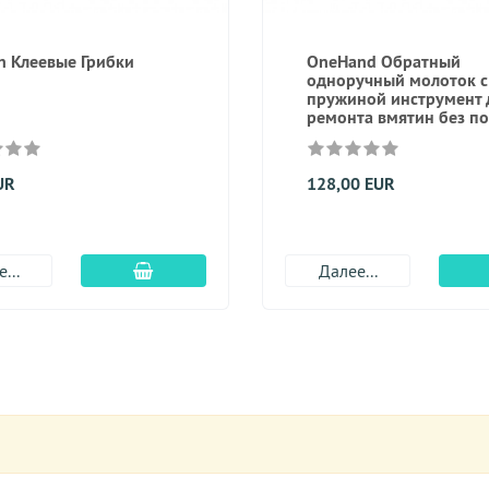
n Клеевые Грибки
OneHand Обратный
одноручный молоток с
пружиной инструмент 
ремонта вмятин без п
UR
128,00 EUR
Добавить в корзину
...
Далее...