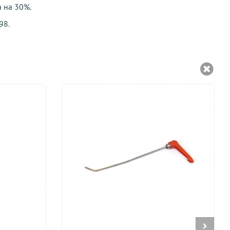
а на 30%.
98.