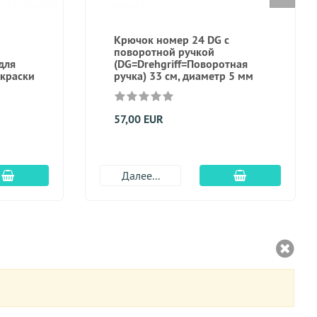
Крючок номер 24 DG с
поворотной ручкой
для
(DG=Drehgriff=Поворотная
окраски
ручка) 33 см, диаметр 5 мм
57,00 EUR
Добавить в корзину
Добавить в к
Далее...