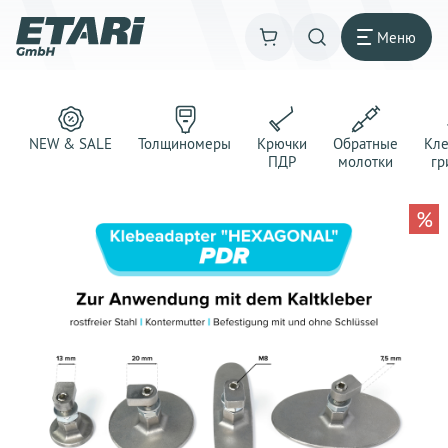
Меню
NEW & SALE
Толщиномеры
Крючки
Обратные
Кл
ПДР
молотки
гр
%