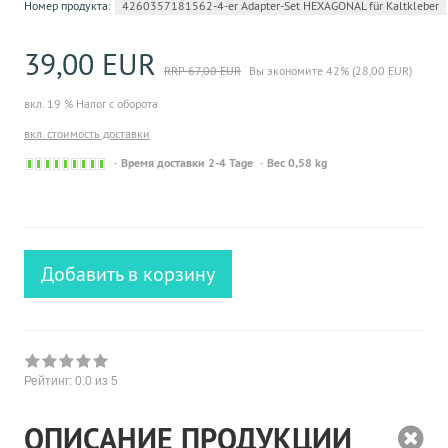
Номер продукта:
4260357181562-4-er Adapter-Set HEXAGONAL für Kaltkleber
39,00 EUR
RRP 67,00 EUR
Вы экономите 42% (28,00 EUR)
вкл. 19 % Налог с оборота
вкл. стоимость доставки
Sofort
Время доставки 2-4 Tage
Вес 0,58 kg
versandfähig,
ausreichende
Stückzahl
Добавить в корзину
Рейтинг:
0.0
из 5
ОПИСАНИЕ ПРОДУКЦИИ