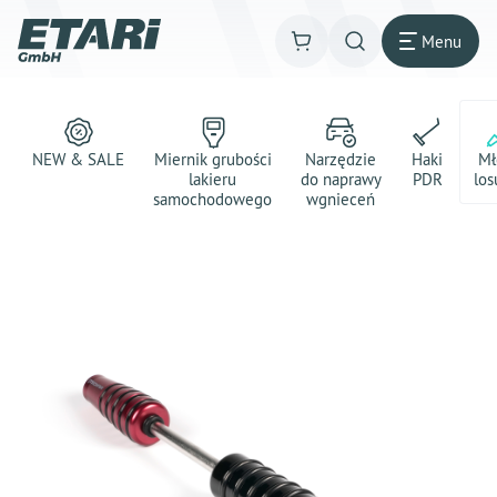
Menu
NEW & SALE
Miernik grubości
Narzędzie
Haki
Mł
lakieru
do naprawy
PDR
los
samochodowego
wgnieceń