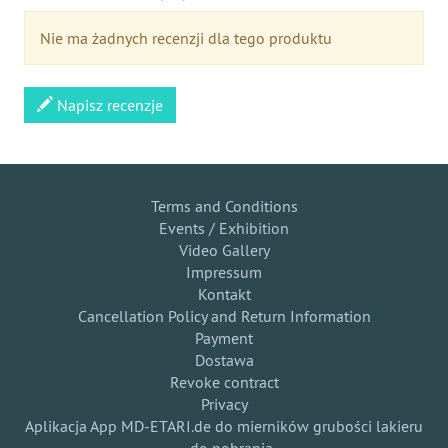
Nie ma żadnych recenzji dla tego produktu
Napisz recenzje
Terms and Conditions
Events / Exhibition
Video Gallery
Impressum
Kontakt
Cancellation Policy and Return Information
Payment
Dostawa
Revoke contract
Privacy
Aplikacja App MD-ETARI.de do mierników grubości lakieru