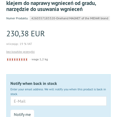
klejem do naprawy wgnieceń od gradu,
narzędzie do usuwania wgnieceń
Numer Produktu:
4260357183320-Onehand MAGNET of the MIDIAR brand
230,38 EUR
wliczając. 19 % VAT
bez kosztów przesyłki
Derzeit
waga 1,2 kg
nicht
lieferbar
Notify when back in stock
Enter your email address. We will notify you when this product is back in
stock.
E-
Mail
Notify me