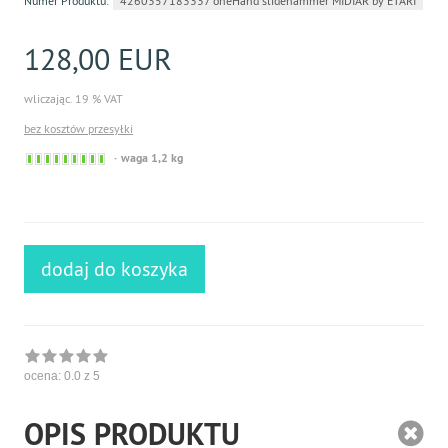
Numer Produktu:
4260357183337 oneHand slidehammer MIDIAR by ETARI
128,00 EUR
wliczając. 19 % VAT
bez kosztów przesyłki
Sofort
waga 1,2 kg
versandfähig,
ausreichende
Stückzahl
dodaj do koszyka
ocena:
0.0
z 5
OPIS PRODUKTU