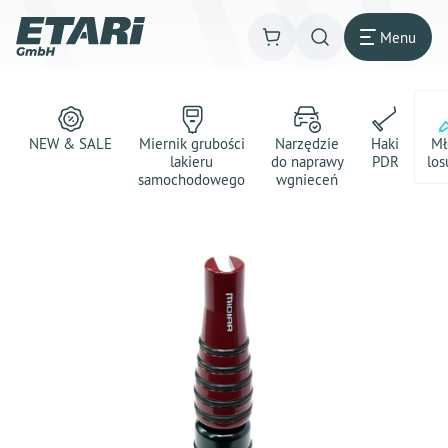
Menu
NEW & SALE
Miernik grubości
Narzędzie
Haki
Mł
lakieru
do naprawy
PDR
los
samochodowego
wgnieceń