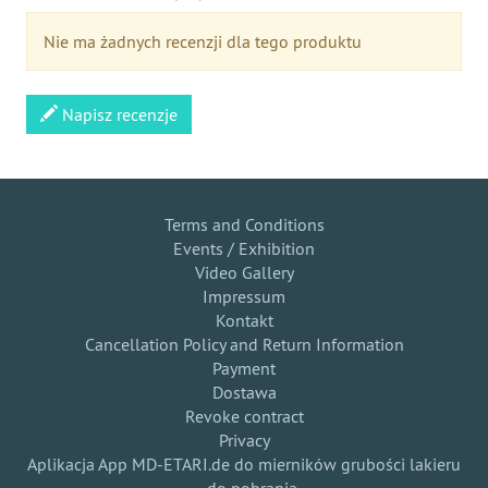
Nie ma żadnych recenzji dla tego produktu
Napisz recenzje
Terms and Conditions
Events / Exhibition
Video Gallery
Impressum
Kontakt
Cancellation Policy and Return Information
Payment
Dostawa
Revoke contract
Privacy
Aplikacja App MD-ETARI.de do mierników grubości lakieru