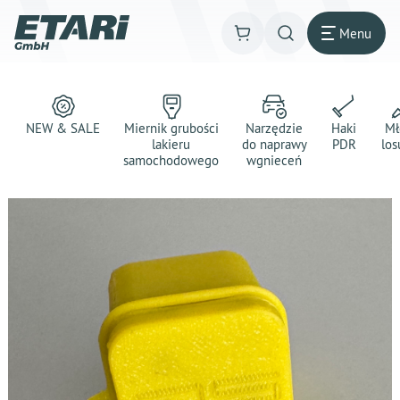
Menu
NEW & SALE
Miernik grubości
Narzędzie
Haki
Mł
lakieru
do naprawy
PDR
los
samochodowego
wgnieceń