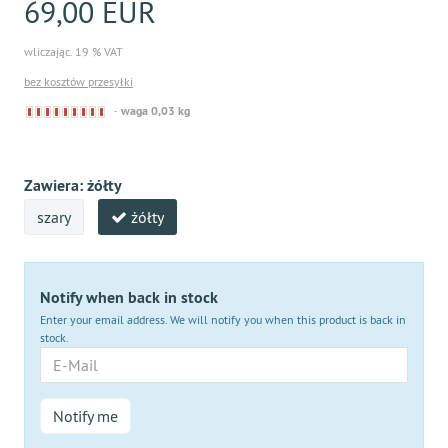
69,00 EUR
wliczając. 19 % VAT
bez kosztów przesyłki
Derzeit
waga 0,03 kg
nicht
lieferbar
Zawiera:
żółty
szary
żółty
Notify when back in stock
Enter your email address. We will notify you when this product is back in
stock.
E-
Mail
Notify me