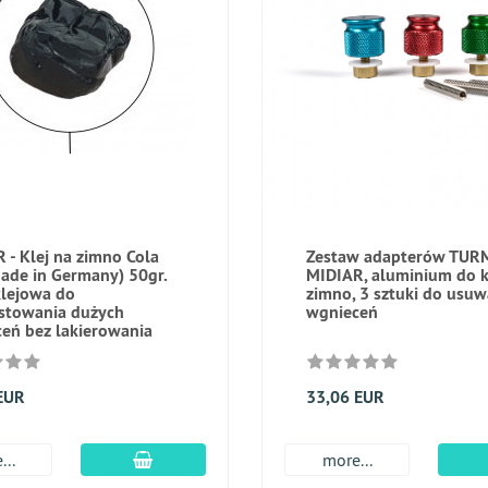
 - Klej na zimno Cola
Zestaw adapterów TUR
Made in Germany) 50gr.
MIDIAR, aluminium do k
lejowa do
zimno, 3 sztuki do usuw
stowania dużych
wgnieceń
eń bez lakierowania
EUR
33,06 EUR
dodaj do koszyka
...
more...