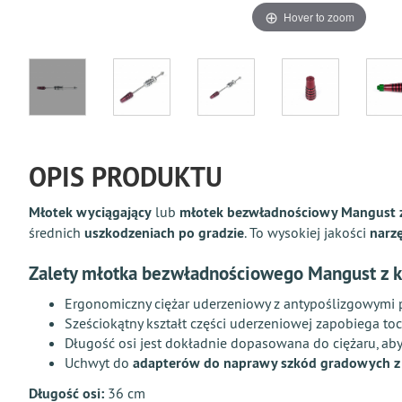
Hover to zoom
OPIS PRODUKTU
Młotek wyciągający
lub
młotek bezwładnościowy Mangust z 
średnich
uszkodzeniach po gradzie
. To wysokiej jakości
narzę
Zalety
młotka bezwładnościowego Mangust z kr
Ergonomiczny ciężar uderzeniowy z antypoślizgowymi
Sześciokątny kształt części uderzeniowej zapobiega toc
Długość osi jest dokładnie dopasowana do ciężaru, ab
Uchwyt do
adapterów do naprawy szkód gradowych z 
Długość osi:
36 cm