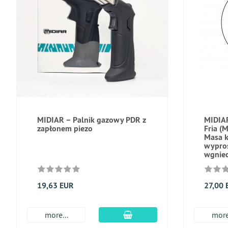
MIDIAR – Palnik gazowy PDR z
MIDIAR
zapłonem piezo
Fria (
Masa k
wypro
wgniec
19,63 EUR
27,00 
dodaj do koszyka
more...
more