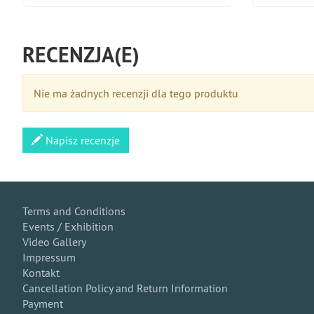
RECENZJA(E)
Nie ma żadnych recenzji dla tego produktu
Napisz recenzje
Terms and Conditions
Events / Exhibition
Video Gallery
Impressum
Kontakt
Cancellation Policy and Return Information
Payment