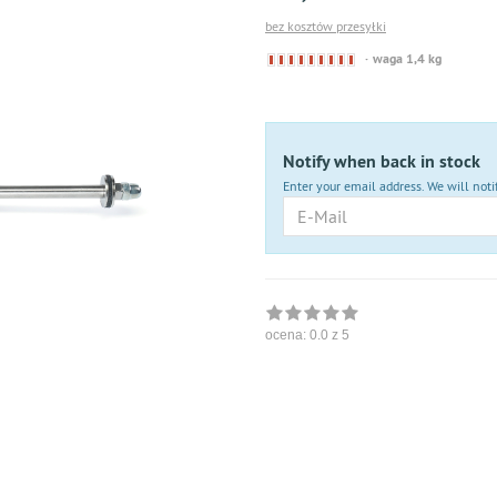
bez kosztów przesyłki
Derzeit
waga 1,4 kg
nicht
lieferbar
Notify when back in stock
Enter your email address. We will noti
E-
Mail
ocena:
0.0
z 5