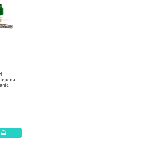
M
leju na
ania
dodaj do koszyka