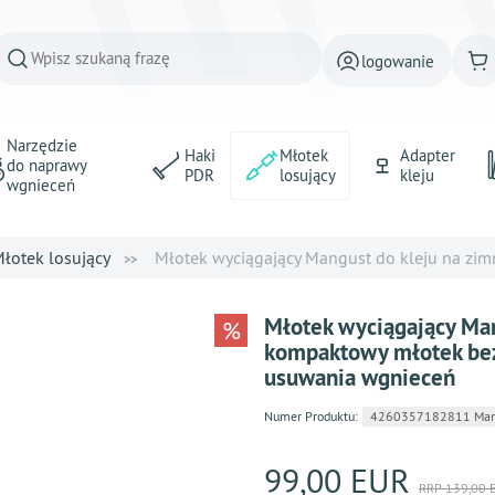
logowanie
Narzędzie
Haki
Młotek
Adapter
do naprawy
PDR
losujący
kleju
wgnieceń
łotek losujący
Młotek wyciągający Mangust do kleju na zimno
Młotek wyciągający Mang
%
kompaktowy młotek be
usuwania wgnieceń
Numer Produktu:
4260357182811 Mangu
99,00 EUR
RRP 139,00 