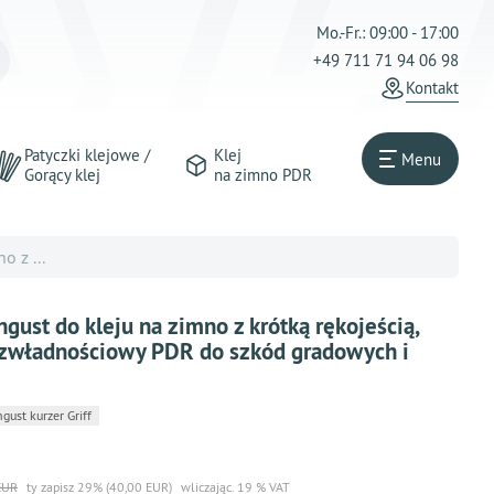
Mo.-Fr.: 09:00 - 17:00
+49 711 71 94 06 98
Kontakt
Patyczki klejowe /
Klej
Menu
Gorący klej
na zimno PDR
 z ...
ust do kleju na zimno z krótką rękojeścią,
zwładnościowy PDR do szkód gradowych i
st kurzer Griff
EUR
ty zapisz 29% (40,00 EUR)
wliczając. 19 % VAT