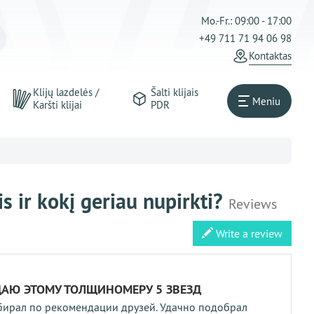
Mo.-Fr.: 09:00 - 17:00
+49 711 71 94 06 98
Kontaktas
Klijų lazdelės /
Šalti klijais
Meniu
Karšti klijai
PDR
 ir kokį geriau nupirkti?
Reviews
Write a review
ДАЮ ЭТОМУ ТОЛЩИНОМЕРУ 5 ЗВЕЗД
ирал по рекомендации друзей. Удачно подобрал