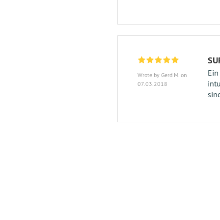
SU
Ein
Wrote by Gerd M. on
int
07.03.2018
sin