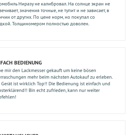
омобиль Ниразу не калибровал. На солнце экран не
вечивает, значения точные, не тупит и не зависает, в
ичии от других. По цене норм, но покупал со
дкой. Толщиномером полностью доволен.
NFACH BEDIENUNG
e mir den Lackmesser gekauft um keine bösen
rraschungen mehr beim nächsten Autokauf zu erleben.
 Gerät ist wirklich Top!! Die Bedienung ist einfach und
bsterklärend!! Bin echt zufrieden, kann nur weiter
fehlen!