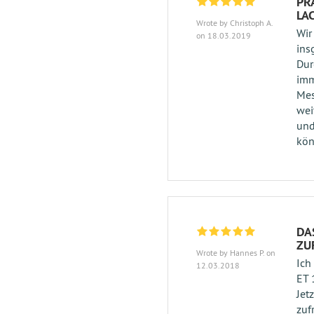
PR
LA
Wrote by Christoph A.
Wir
on 18.03.2019
ins
Dur
imm
Mes
wei
und
kön
DA
ZU
Wrote by Hannes P. on
Ich
12.03.2018
ET 
Jet
zuf