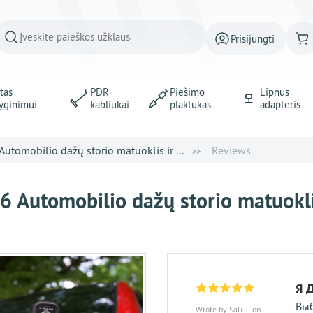
Prisijungti
tas
PDR
Piešimo
Lipnus
yginimui
kabliukai
plaktukas
adapteris
utomobilio dažų storio matuoklis ir ...
Reviews
 Automobilio dažų storio matuoklis
Я 
Выб
Wrote by Sali T. on