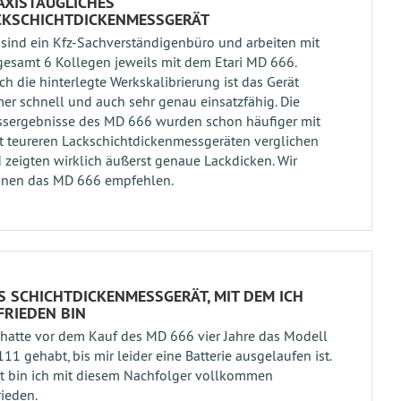
AXISTAUGLICHES
CKSCHICHTDICKENMESSGERÄT
 sind ein Kfz-Sachverständigenbüro und arbeiten mit
gesamt 6 Kollegen jeweils mit dem Etari MD 666.
ch die hinterlegte Werkskalibrierung ist das Gerät
er schnell und auch sehr genau einsatzfähig. Die
sergebnisse des MD 666 wurden schon häufiger mit
t teureren Lackschichtdickenmessgeräten verglichen
 zeigten wirklich äußerst genaue Lackdicken. Wir
nen das MD 666 empfehlen.
S SCHICHTDICKENMESSGERÄT, MIT DEM ICH
FRIEDEN BIN
 hatte vor dem Kauf des MD 666 vier Jahre das Modell
111 gehabt, bis mir leider eine Batterie ausgelaufen ist.
zt bin ich mit diesem Nachfolger vollkommen
rieden.