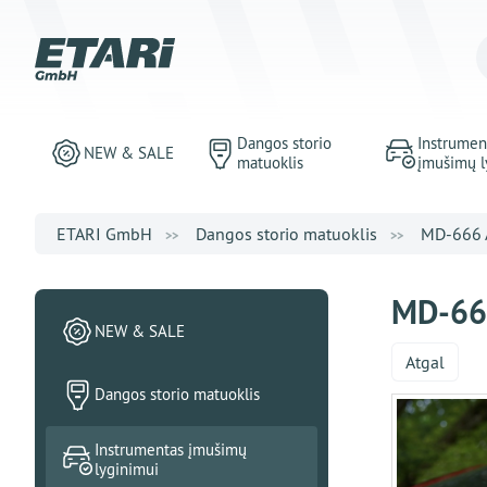
Dangos storio
Instrumen
NEW & SALE
matuoklis
įmušimų l
ETARI GmbH
Dangos storio matuoklis
MD-666 A
MD-666
NEW & SALE
Atgal
Dangos storio matuoklis
Instrumentas įmušimų
lyginimui