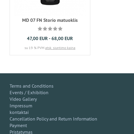
MD 07 FN Storio matuoklis
47,00 EUR - 68,00 EUR
su 19 % PVM
atsk. siuntimo kaina
Terms and Conditions
Events / Exhibition
Video Gallery
Impressum
kontaktai
Cancellation Policy and Return Information
Payment
Pristatymas