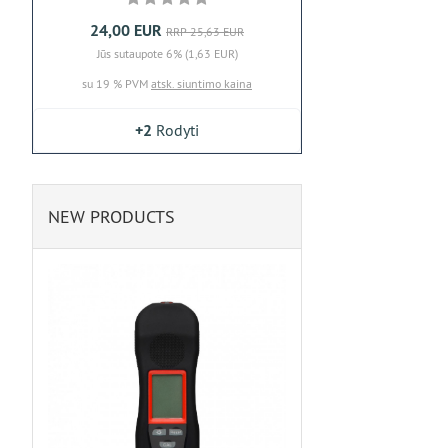
24,00 EUR
RRP 25,63 EUR
Jūs sutaupote 6% (1,63 EUR)
su 19 % PVM
atsk. siuntimo kaina
+2
Rodyti
NEW PRODUCTS