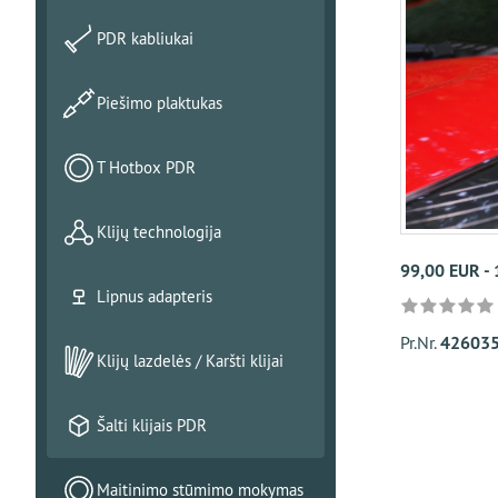
PDR kabliukai
Piešimo plaktukas
T Hotbox PDR
Klijų technologija
99,00 EUR -
Lipnus adapteris
Pr.Nr.
42603
Klijų lazdelės / Karšti klijai
Šalti klijais PDR
Maitinimo stūmimo mokymas