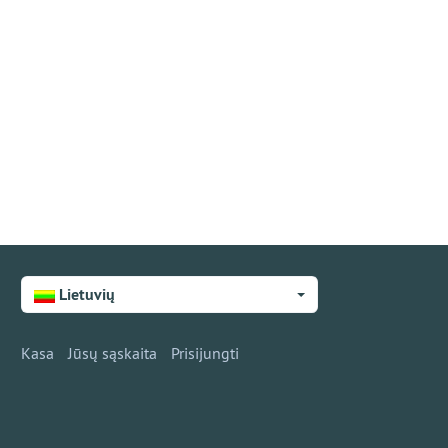
Lietuvių
Kasa
Jūsų sąskaita
Prisijungti