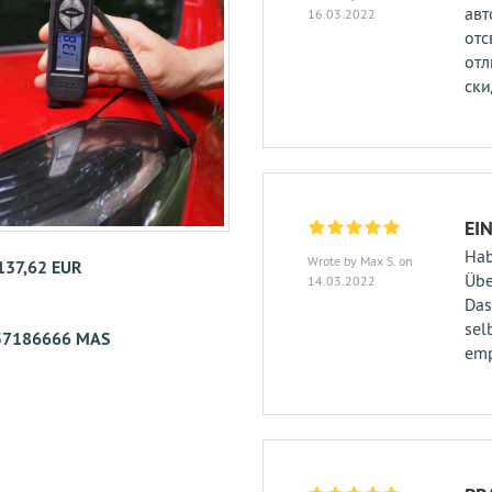
авт
16.03.2022
отс
отл
ски
EI
Hab
Wrote by Max S. on
 137,62 EUR
Übe
14.03.2022
Das
sel
57186666 MAS
emp