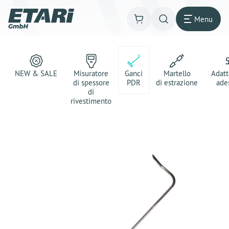
Menu
NEW & SALE
Misuratore
Ganci
Martello
Adatt
di spessore
PDR
di estrazione
ade
di
rivestimento