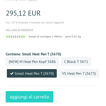
295,12 EUR
incl. 19 % Aliquota d'imposta sul valore aggiunto
escl. costi di spedizione
Sofort
tempo di consegna 1 Woche
peso 0,01 kg
versandfähig,
ausreichende
Stückzahl
Contiene:
Small Heat Pen T (3670)
(NEW) M Heat Pen Kopf 3686
C Block T 3671
Small Heat Pen T (3670)
VS Heat Pen T (3673)
aggiungi al carrello