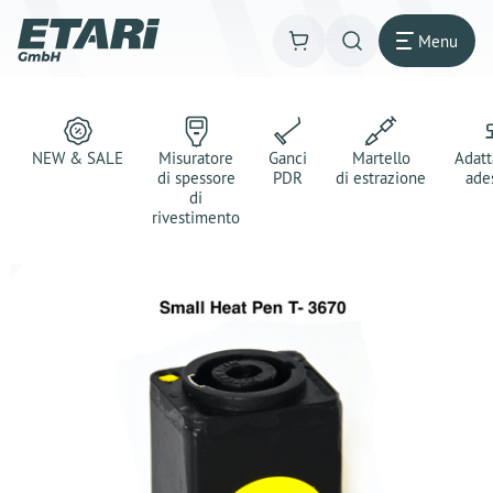
Menu
NEW & SALE
Misuratore
Ganci
Martello
Adatt
di spessore
PDR
di estrazione
ade
di
rivestimento