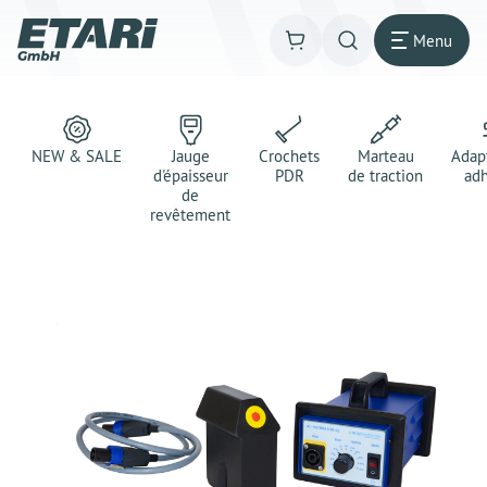
Menu
NEW & SALE
Jauge
Crochets
Marteau
Adap
d'épaisseur
PDR
de traction
adh
de
revêtement