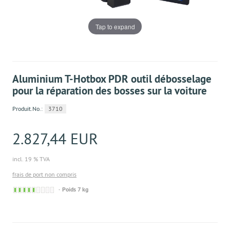
Tap to expand
Aluminium T-Hotbox PDR outil débosselage
pour la réparation des bosses sur la voiture
Produit.No.:
3710
2.827,44 EUR
incl. 19 % TVA
frais de port non compris
Derzeit nicht lieferbar. Ware bereits nachbestellt
Poids 7 kg