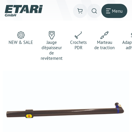
Menu
NEW & SALE
Jauge
Crochets
Marteau
Adap
d'épaisseur
PDR
de traction
adh
de
revêtement