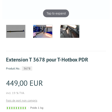
Tap to expand
Extension T 3678 pour T-Hotbox PDR
Produit.No.:
3678
449,00 EUR
incl. 19 % TVA
frais de port non compris
Sofort
Poids 1 kg
versandfähig,