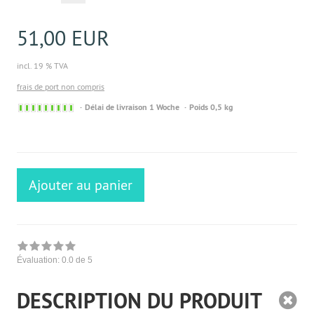
51,00 EUR
incl. 19 % TVA
frais de port non compris
Sofort
Délai de livraison 1 Woche
Poids 0,5 kg
versandfähig,
ausreichende
Stückzahl
Ajouter au panier
Évaluation:
0.0
de 5
DESCRIPTION DU PRODUIT