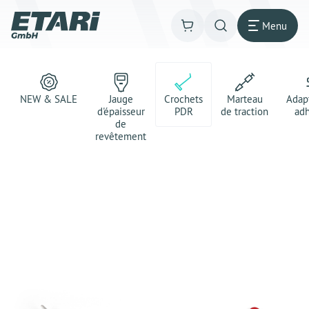
Menu
NEW & SALE
Jauge
Crochets
Marteau
Adap
d'épaisseur
PDR
de traction
adh
de
revêtement