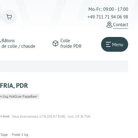
Mo.-Fr.: 09:00 - 17:00
+49 711 71 94 06 98
Сontact
Bâtons
Colle
Menu
de colle / chaude
froide PDR
 FRIA, PDR
+1kg HotGlue PapaBaer
97 EUR
Vous économisez 17% (38,97 EUR)
incl. 19 % TVA
 Tage
Poids 5 kg