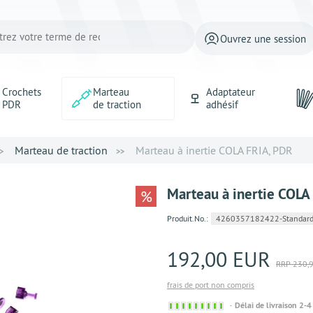
Ouvrez une session
Crochets
Marteau
Adaptateur
PDR
de traction
adhésif
Marteau de traction
Marteau à inertie COLA FRIA, PDR
Marteau à inertie COLA
%
Produit.No.:
4260357182422-Standard
192,00 EUR
RRP 230,
frais de port non compris
Sofort
Délai de livraison 2-4