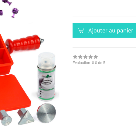
versandfähig,
ausreichende
Stückzahl
Ajouter au panier
Évaluation:
0.0
de 5