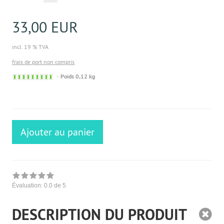
33,00 EUR
incl. 19 % TVA
frais de port non compris
Sofort
Poids 0,12 kg
versandfähig,
ausreichende
Stückzahl
Ajouter au panier
Évaluation:
0.0
de 5
DESCRIPTION DU PRODUIT