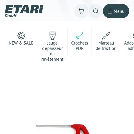
Menu
NEW & SALE
Jauge
Crochets
Marteau
Adap
d'épaisseur
PDR
de traction
adh
de
revêtement