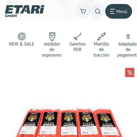
Menú
NEW & SALE
medidor
Ganchos
Martillo
Adaptado
de
PDR
de
de
espesores
tracción
pegament
%