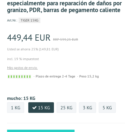
especialmente para reparación de daños por
granizo, PDR, barras de pegamento caliente
Art.Nr.:
TIGER 15KG
449,44 EUR
RRP 599,25 EUR
Usted se ahorra 25% (149,81 EUR)
incl. 19 % impuestost
Más gastos de envío.
Sofort
Plazo de entrega 2-4 Tage
Peso 15,2 kg
versandfähig,
ausreichende
Stückzahl
mucho:
15 KG
1 KG
15 KG
25 KG
3 KG
5 KG