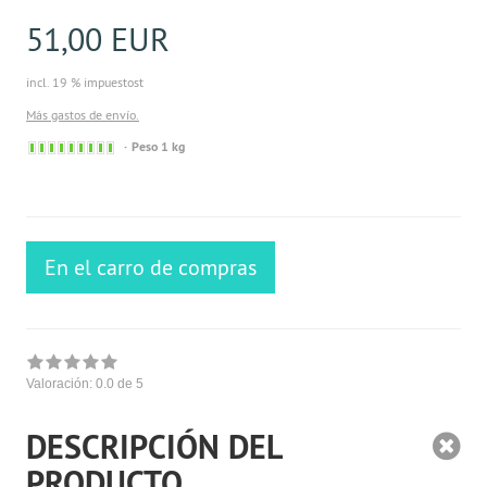
51,00 EUR
incl. 19 % impuestost
Más gastos de envío.
Sofort
Peso 1 kg
versandfähig,
ausreichende
Stückzahl
En el carro de compras
Valoración:
0.0
de 5
DESCRIPCIÓN DEL
PRODUCTO