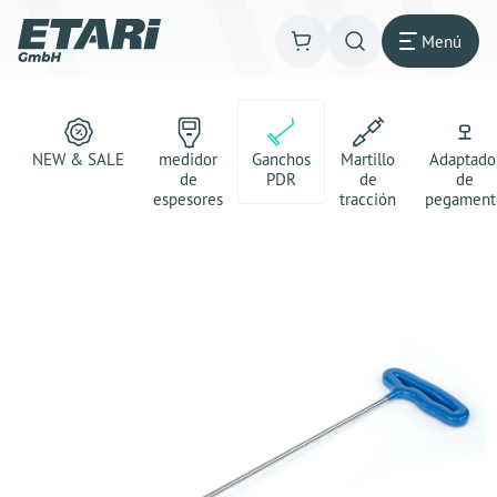
Menú
NEW & SALE
medidor
Ganchos
Martillo
Adaptado
de
PDR
de
de
espesores
tracción
pegament