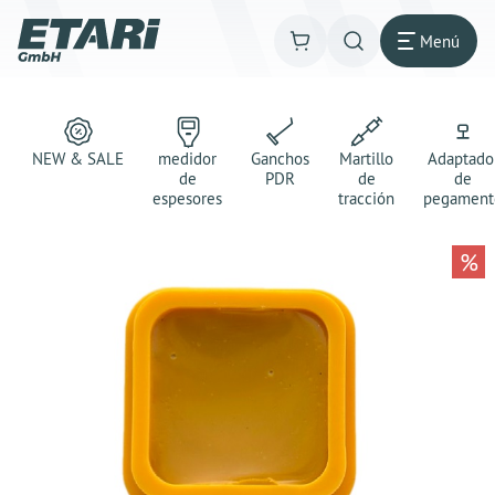
Menú
NEW & SALE
medidor
Ganchos
Martillo
Adaptado
de
PDR
de
de
espesores
tracción
pegament
%