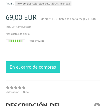
Art.Nr.:
new_sergios_cold_glue_gelb_20g+silikonbox
69,00 EUR
RRP 70,21 EUR
Usted se ahorra 2% (1,21 EUR)
incl. 19 % impuestost
Más gastos de envío.
Sofort
Peso 0,02 kg
versandfähig,
ausreichende
Stückzahl
En el carro de compras
Valoración:
0.0
de 5