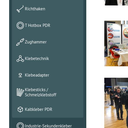
Richthaken
T Hotbox PDR
Zughammer
Klebetechnik
Klebeadapter
Klebesticks /
Schmelzklebstoff
Kaltkleber PDR
Industrie-Sekundenkleber