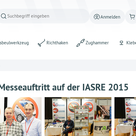
Anmelden
sbeulwerkzeug
Richthaken
Zughammer
Kleb
5
Messeauftritt auf der IASRE 2015