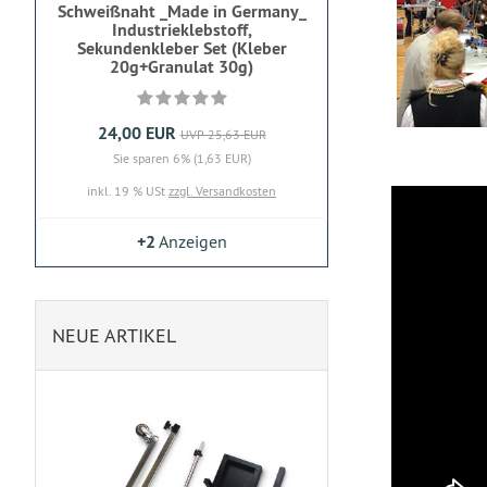
Schweißnaht _Made in Germany_
Industrieklebstoff,
Sekundenkleber Set (Kleber
20g+Granulat 30g)
24,00 EUR
UVP 25,63 EUR
Sie sparen 6% (1,63 EUR)
inkl. 19 % USt
zzgl. Versandkosten
+2
Anzeigen
NEUE ARTIKEL