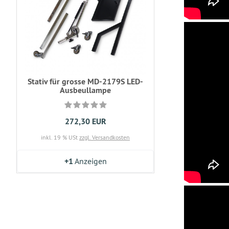
Stativ für grosse MD-2179S LED-
Ausbeullampe
272,30 EUR
inkl. 19 % USt
zzgl. Versandkosten
+1
Anzeigen