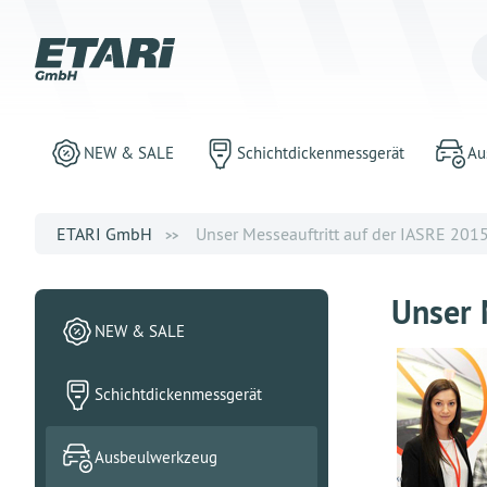
NEW & SALE
Schichtdickenmessgerät
Au
ETARI GmbH
Unser Messeauftritt auf der IASRE 201
Unser 
NEW & SALE
Schichtdickenmessgerät
Ausbeulwerkzeug