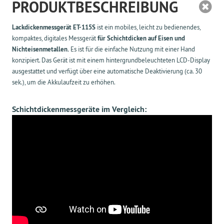
PRODUKTBESCHREIBUNG
Lackdickenmessgerät ET-115S
ist ein mobiles, l
eicht zu
bedienendes,
kompaktes,
digitales Messgerät
für Schichtdicken
auf Eisen
und
Nichteisenm
etallen.
Es ist
für die einfache Nutzung
mit einer Hand
konzipiert.
Das Gerät ist mit
einem hintergrundbeleuchteten
LCD-Display
ausgestattet
und
verfügt über eine automatische
Deaktivierung
(ca. 30
sek.)
,
um die Akkulaufzeit zu
erhöhen.
Schichtdickenmessgeräte im Vergleich: