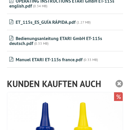
OPERATING INSTRUCTIONS ETARI GmbH ET-115s
english.pdf
(0.34 MB)
ET_115s_ES_GUÍA RÁPIDA.pdf
(1.27 MB)
Bedienungsanleitung ETARI GmbH ET-115s
deutsch.pdf
(0.33 MB)
Manuel ETARI ET-115s france.pdf
(0.33 MB)
KUNDEN KAUFTEN AUCH
%