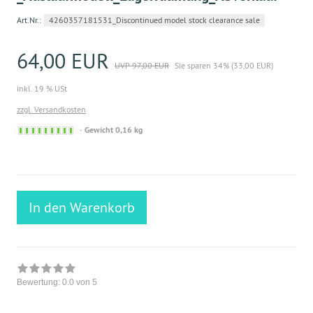
Art.Nr.:
4260357181531_Discontinued model stock clearance sale
64,00 EUR
UVP 97,00 EUR
Sie sparen 34% (33,00 EUR)
inkl. 19 % USt
zzgl. Versandkosten
Sofort
Gewicht 0,16 kg
versandfähig,
ausreichende
Stückzahl
In den Warenkorb
Bewertung:
0.0
von 5