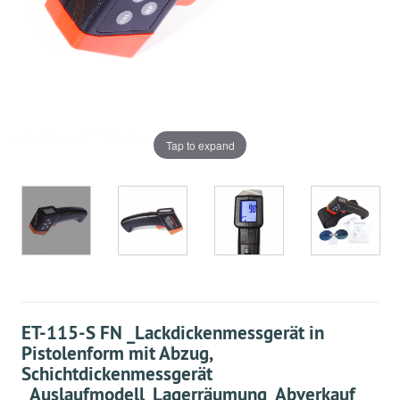
Tap to expand
ET-115-S FN _Lackdickenmessgerät in
Pistolenform mit Abzug,
Schichtdickenmessgerät
_Auslaufmodell_Lagerräumung_Abverkauf