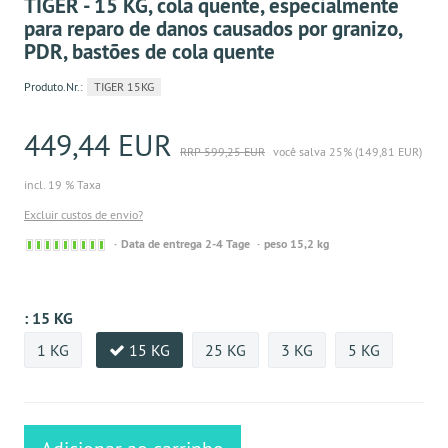
TIGER - 15 KG, cola quente, especialmente
para reparo de danos causados por granizo,
PDR, bastões de cola quente
Produto.Nr.:
TIGER 15KG
449,44 EUR
RRP 599,25 EUR
você salva 25% (149,81 EUR)
incl. 19 % Taxa
Excluir custos de envio?
Sofort
Data de entrega 2-4 Tage
peso 15,2 kg
versandfähig,
ausreichende
Stückzahl
:
15 KG
1 KG
15 KG
25 KG
3 KG
5 KG