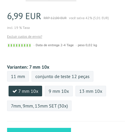
6,99 EUR
RRP 12,00 EUR
você salva 42% (5,01 EUR)
incl. 19 % Taxa
Excluir custos de envio?
Sofort
Data de entrega 2-4 Tage
peso 0,02 kg
versandfähig,
ausreichende
Stückzahl
Varianten:
7 mm 10x
11 mm
conjunto de teste 12 peças
7 mm 10x
9 mm 10x
13 mm 10x
7mm, 9mm, 13mm SET (30x)