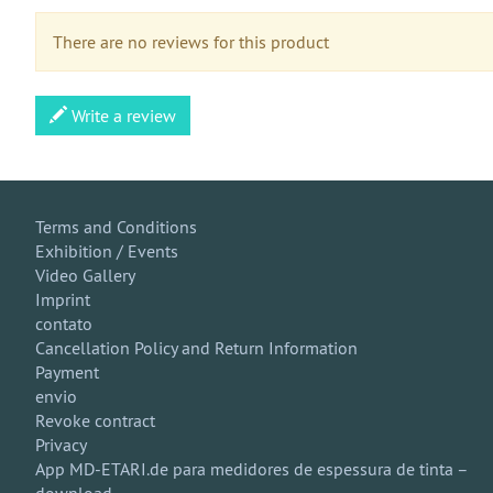
There are no reviews for this product
Write a review
Terms and Conditions
Exhibition / Events
Video Gallery
Imprint
contato
Cancellation Policy and Return Information
Payment
envio
Revoke contract
Privacy
App MD-ETARI.de para medidores de espessura de tinta –