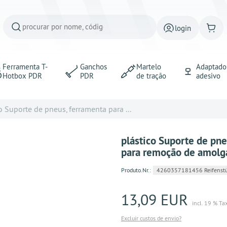
login
Ferramenta T-
Ganchos
Martelo
Adaptado
Hotbox PDR
PDR
de tração
adesivo
o Suporte de pneus, ferramenta para ...
plástico Suporte de pn
para remoção de amolg
Produto.Nr.:
4260357181456 Reifenstüt
13,09 EUR
incl. 19 % Ta
Excluir custos de envio?