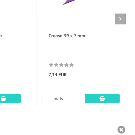
es
Crease 39 x 7 mm
7,14 EUR
Adicionar ao carrinho
Adicionar ao c
mais...