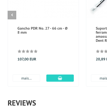
Gancho PDR No. 27 - 66 cm - Ø
Suport
8 mm
ferram
amassa
Dent R
107,00 EUR
20,89
Adicionar ao carrinho
mais...
mais.
REVIEWS