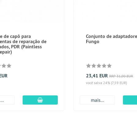
e de capô para
Conjunto de adaptador
entas de reparação de
Fungo
dos, PDR (Paintless
epair)
 EUR
23,41 EUR
RRP 31,00 EUR
você salva 24% (7,59 EUR)
Adicionar ao carrinho
..
mais...