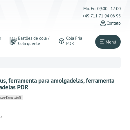
Mo.-Fr.: 09:00 - 17:00
+49 711 71 94 06 98
Contato
r
Bastões de cola /
Cola Fria
Menú
Cola quente
PDR
eus, ferramenta para amolgadelas, ferramenta
adelas PDR
ze-Kunststoff
xa